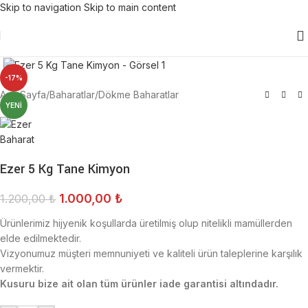
Skip to navigation
Skip to main content
Click to enlarge
-17%
Ana Sayfa
/
Baharatlar
/
Dökme Baharatlar
YENI
Ezer 5 Kg Tane Kimyon
1.000,00
₺
1.200,00
₺
Ürünlerimiz hijyenik koşullarda üretilmiş olup nitelikli mamüllerden
elde edilmektedir.
Vizyonumuz müşteri memnuniyeti ve kaliteli ürün taleplerine karşılık
vermektir.
Kusuru bize ait olan tüm ürünler iade garantisi altındadır.