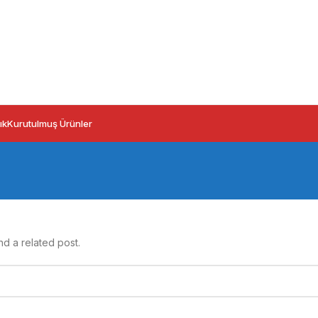
ık
Kurutulmuş Ürünler
nd a related post.