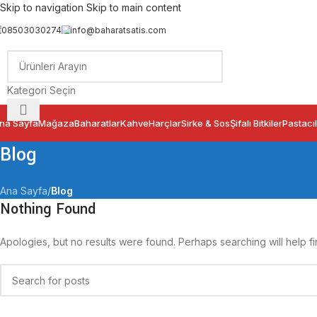
Skip to navigation
Skip to main content
08503030274
info@baharatsatis.com
Kategori Seçin
na Sayfa
Mağaza
Baharatlar
Kahve
Harçlar
Sirke & Sos
Şifalı Bitkiler
Pastacıl
Blog
Ana Sayfa
/
Blog
Nothing Found
Apologies, but no results were found. Perhaps searching will help fi