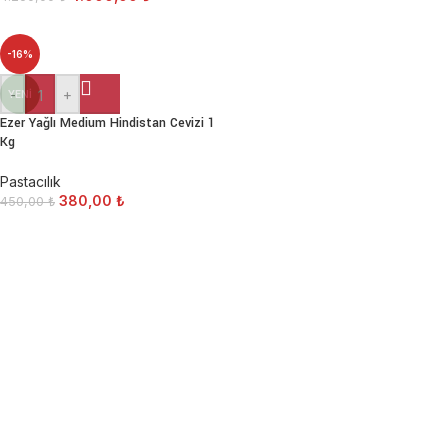
-16%
-
+
YENI
Ezer Yağlı Medium Hindistan Cevizi 1
Kg
Pastacılık
380,00
₺
450,00
₺