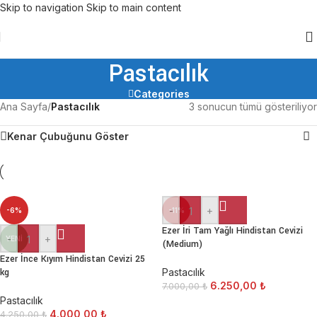
Skip to navigation
Skip to main content
Pastacılık
Categories
Ana Sayfa
/
Pastacılık
3 sonucun tümü gösteriliyor
Kenar Çubuğunu Göster
-
+
-6%
-11%
Ezer İri Tam Yağlı Hindistan Cevizi
-
+
YENI
(Medium)
Ezer İnce Kıyım Hindistan Cevizi 25
kg
Pastacılık
6.250,00
₺
7.000,00
₺
Pastacılık
4.000,00
₺
4.250,00
₺