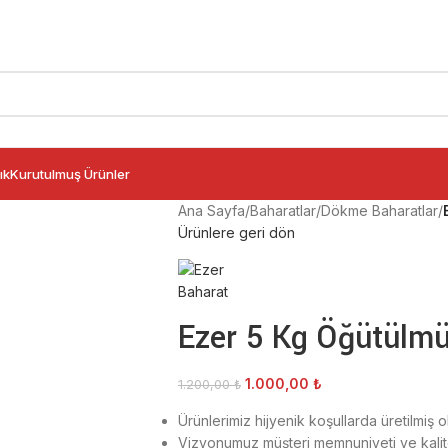
ık
Kurutulmuş Ürünler
Ana Sayfa
/
Baharatlar
/
Dökme Baharatlar
/
Ürünlere geri dön
Ezer 5 Kg Öğütülm
1.000,00
₺
1.200,00
₺
Ürünlerimiz hijyenik koşullarda üretilmiş 
Vizyonumuz müşteri memnuniyeti ve kalitel