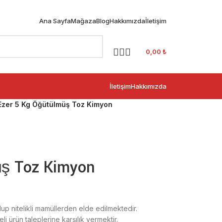
Ana Sayfa
Mağaza
Blog
Hakkımızda
İletişim
0,00
₺
İletişim
Hakkımızda
Ezer 5 Kg Öğütülmüş Toz Kimyon
üş Toz Kimyon
olup nitelikli mamüllerden elde edilmektedir.
i ürün taleplerine karşılık vermektir.