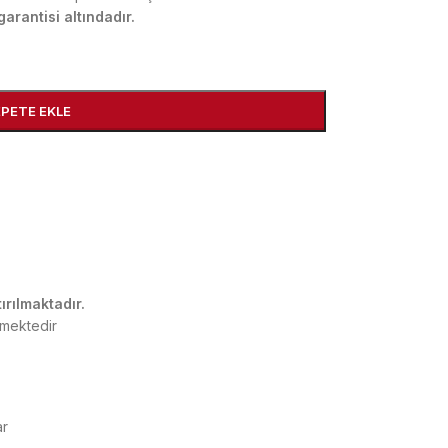
arantisi altındadır.
EPETE EKLE
ırılmaktadır.
rmektedir
ar