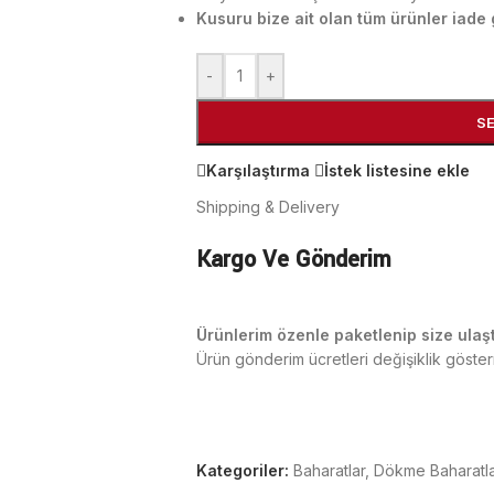
Kusuru bize ait olan tüm ürünler iade g
-
+
S
Karşılaştırma
İstek listesine ekle
Shipping & Delivery
Kargo Ve Gönderim
Ürünlerim özenle paketlenip size ulaşt
Ürün gönderim ücretleri değişiklik göste
Kategoriler:
Baharatlar
,
Dökme Baharatl