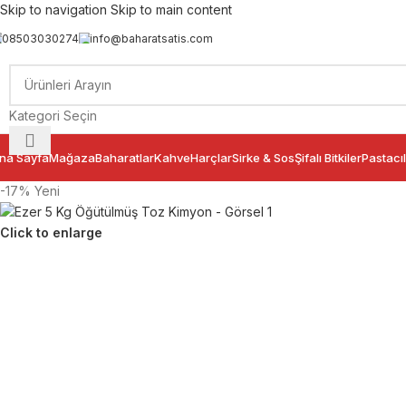
Skip to navigation
Skip to main content
08503030274
info@baharatsatis.com
Kategori Seçin
na Sayfa
Mağaza
Baharatlar
Kahve
Harçlar
Sirke & Sos
Şifalı Bitkiler
Pastacıl
-17%
Yeni
Click to enlarge