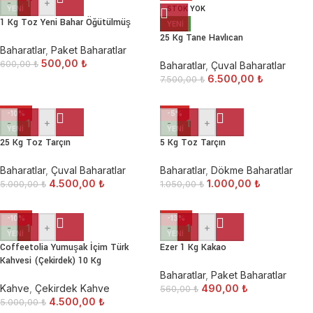
-
+
YENI
STOK YOK
1 Kg Toz Yeni Bahar Öğütülmüş
YENI
25 Kg Tane Havlıcan
Baharatlar
,
Paket Baharatlar
500,00
₺
600,00
₺
Baharatlar
,
Çuval Baharatlar
6.500,00
₺
7.500,00
₺
-10%
-5%
-
+
-
+
YENI
YENI
25 Kg Toz Tarçın
5 Kg Toz Tarçın
Baharatlar
,
Çuval Baharatlar
Baharatlar
,
Dökme Baharatlar
4.500,00
₺
1.000,00
₺
5.000,00
₺
1.050,00
₺
-10%
-13%
-
+
-
+
YENI
YENI
Coffeetolia Yumuşak İçim Türk
Ezer 1 Kg Kakao
Kahvesi (Çekirdek) 10 Kg
Baharatlar
,
Paket Baharatlar
Kahve
,
Çekirdek Kahve
490,00
₺
560,00
₺
4.500,00
₺
5.000,00
₺