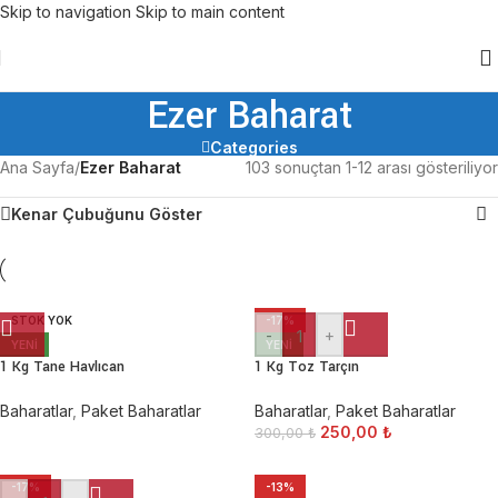
Skip to navigation
Skip to main content
Ezer Baharat
Categories
Ana Sayfa
/
Ezer Baharat
103 sonuçtan 1-12 arası gösteriliyor
Kenar Çubuğunu Göster
STOK YOK
-17%
-
+
YENI
YENI
1 Kg Tane Havlıcan
1 Kg Toz Tarçın
Baharatlar
,
Paket Baharatlar
Baharatlar
,
Paket Baharatlar
250,00
₺
300,00
₺
-17%
-13%