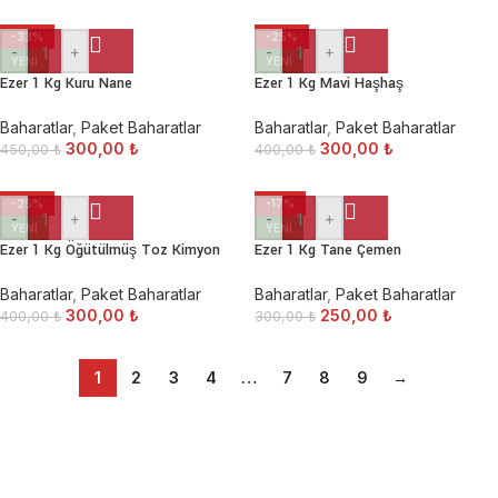
-33%
-25%
-
+
-
+
YENI
YENI
Ezer 1 Kg Kuru Nane
Ezer 1 Kg Mavi Haşhaş
Baharatlar
,
Paket Baharatlar
Baharatlar
,
Paket Baharatlar
300,00
₺
300,00
₺
450,00
₺
400,00
₺
-25%
-17%
-
+
-
+
YENI
YENI
Ezer 1 Kg Öğütülmüş Toz Kimyon
Ezer 1 Kg Tane Çemen
Baharatlar
,
Paket Baharatlar
Baharatlar
,
Paket Baharatlar
300,00
₺
250,00
₺
400,00
₺
300,00
₺
1
2
3
4
…
7
8
9
→