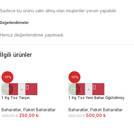
Sadece bu ürünü satın almış olan müşteriler yorum yapabilir.
Değerlendirmeler
Henüz değerlendirme yapılmadı.
İlgili ürünler
-17%
-17%
-
+
-
+
YENI
YENI
1 Kg Toz Tarçın
1 Kg Toz Yeni Bahar Öğütülmüş
Baharatlar
,
Paket Baharatlar
Baharatlar
,
Paket Baharatlar
250,00
₺
500,00
₺
300,00
₺
600,00
₺