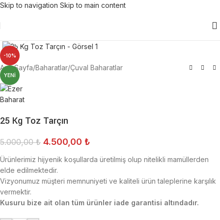
Skip to navigation
Skip to main content
Click to enlarge
-10%
Ana Sayfa
/
Baharatlar
/
Çuval Baharatlar
YENI
25 Kg Toz Tarçın
4.500,00
₺
5.000,00
₺
Ürünlerimiz hijyenik koşullarda üretilmiş olup nitelikli mamüllerden
elde edilmektedir.
Vizyonumuz müşteri memnuniyeti ve kaliteli ürün taleplerine karşılık
vermektir.
Kusuru bize ait olan tüm ürünler iade garantisi altındadır.