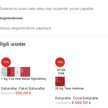
Sadece bu ürünü satın almış olan müşteriler yorum yapabilir.
Değerlendirmeler
Henüz değerlendirme yapılmadı.
İlgili ürünler
-17%
-13%
STOK
-
+
YENI
YOK
1 Kg Toz Yeni Bahar Öğütülmüş
YENI
Baharatlar
,
Paket Baharatlar
25 Kg Tane Havlıcan
500,00
₺
600,00
₺
Baharatlar
,
Çuval Baharatlar
6.500,00
₺
7.500,00
₺