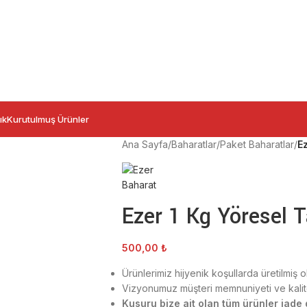
ık
Kurutulmuş Ürünler
Ana Sayfa
/
Baharatlar
/
Paket Baharatlar
/
E
Ezer 1 Kg Yöresel
500,00
₺
Ürünlerimiz hijyenik koşullarda üretilmiş 
Vizyonumuz müşteri memnuniyeti ve kalitel
Kusuru bize ait olan tüm ürünler iade g