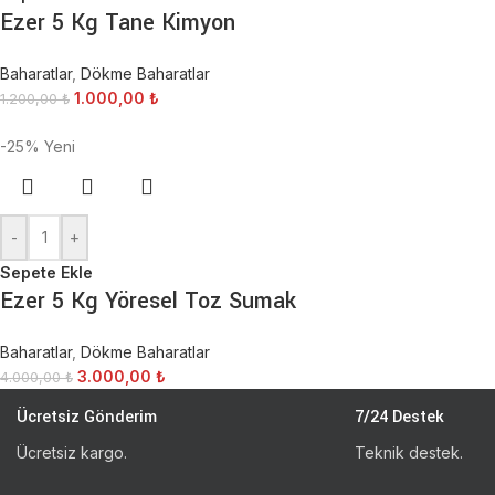
Ezer 5 Kg Tane Kimyon
Baharatlar
,
Dökme Baharatlar
1.000,00
₺
1.200,00
₺
-25%
Yeni
-
+
Sepete Ekle
Ezer 5 Kg Yöresel Toz Sumak
Baharatlar
,
Dökme Baharatlar
3.000,00
₺
4.000,00
₺
Ücretsiz Gönderim
7/24 Destek
Ücretsiz kargo.
Teknik destek.