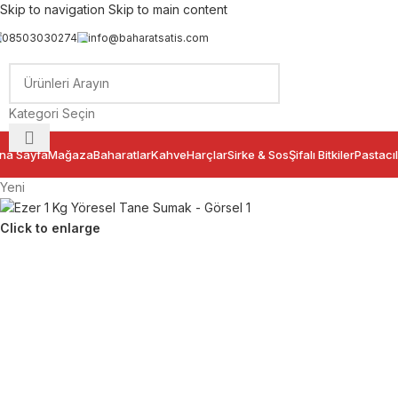
Skip to navigation
Skip to main content
08503030274
info@baharatsatis.com
Kategori Seçin
na Sayfa
Mağaza
Baharatlar
Kahve
Harçlar
Sirke & Sos
Şifalı Bitkiler
Pastacıl
Yeni
Click to enlarge