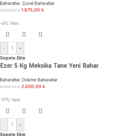
Baharatlar
,
Çuval Baharatlar
1.875,00
₺
2.000,00
₺
-4%
Yeni
-
+
Sepete Ekle
Ezer 5 Kg Meksika Tane Yeni Bahar
Baharatlar
,
Dökme Baharatlar
2.500,00
₺
2.600,00
₺
-17%
Yeni
-
+
Sepete Ekle