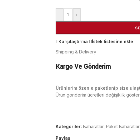
-
+
S
Karşılaştırma
İstek listesine ekle
Shipping & Delivery
Kargo Ve Gönderim
Ürünlerim özenle paketlenip size ulaşt
Ürün gönderim ücretleri değişiklik göste
Kategoriler:
Baharatlar
,
Paket Baharatlar
Paylaş