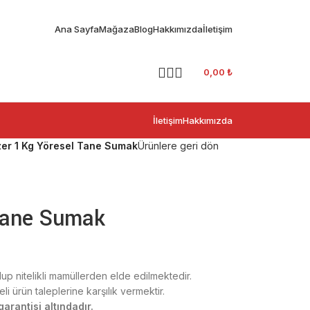
Ana Sayfa
Mağaza
Blog
Hakkımızda
İletişim
0,00
₺
İletişim
Hakkımızda
zer 1 Kg Yöresel Tane Sumak
Ürünlere geri dön
 Tane Sumak
olup nitelikli mamüllerden elde edilmektedir.
i ürün taleplerine karşılık vermektir.
arantisi altındadır.