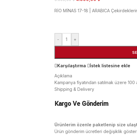
RİO MİNAS 17-18 | ARABICA Çekirdeklerind
-
+
S
Karşılaştırma
İstek listesine ekle
Açıklama
Kampanya fiyatından satılmak üzere 100 a
Shipping & Delivery
Kargo Ve Gönderim
Ürünlerim özenle paketlenip size ulaşt
Ürün gönderim ücretleri değişiklik göste