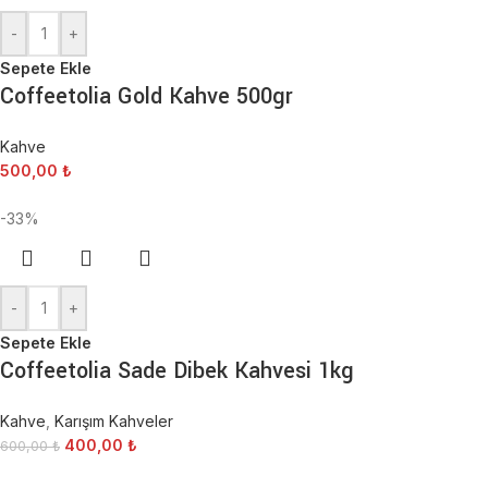
-
+
Sepete Ekle
Coffeetolia Gold Kahve 500gr
Kahve
500,00
₺
-33%
-
+
Sepete Ekle
Coffeetolia Sade Dibek Kahvesi 1kg
Kahve
,
Karışım Kahveler
400,00
₺
600,00
₺