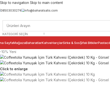
Skip to navigation
Skip to main content
08503030274
info@baharatsatis.com
KATEGORI SEÇIN
na Sayfa
Mağaza
Baharatlar
Kahve
Harçlar
Sirke & Sos
Şifalı Bitkiler
Pastacıl
-10%
Yeni
Click to enlarge