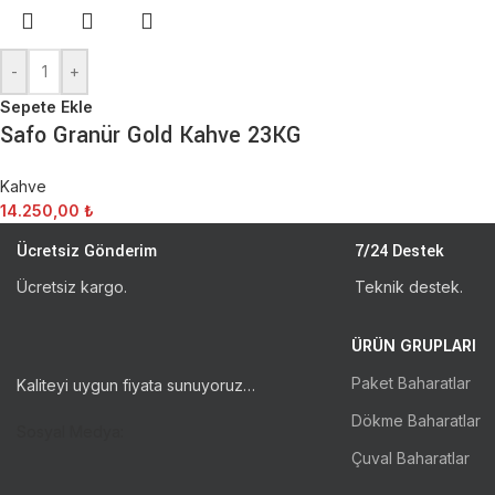
-
+
Sepete Ekle
Safo Granür Gold Kahve 23KG
Kahve
14.250,00
₺
Ücretsiz Gönderim
7/24 Destek
Ücretsiz kargo.
Teknik destek.
ÜRÜN GRUPLARI
Paket Baharatlar
Kaliteyi uygun fiyata sunuyoruz…
Dökme Baharatlar
Sosyal Medya:
Çuval Baharatlar