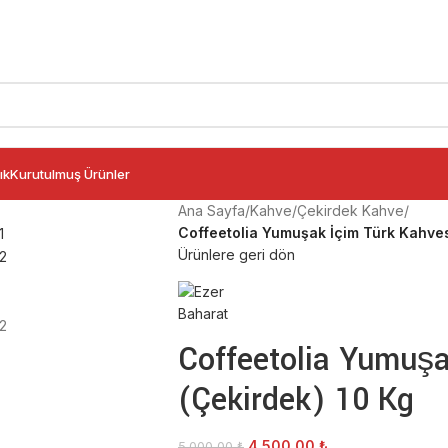
ık
Kurutulmuş Ürünler
Ana Sayfa
/
Kahve
/
Çekirdek Kahve
/
Coffeetolia Yumuşak İçim Türk Kahves
Ürünlere geri dön
Coffeetolia Yumuşa
(Çekirdek) 10 Kg
4.500,00
₺
5.000,00
₺