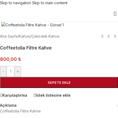
Skip to navigation
Skip to main content
Click to enlarge
Ana Sayfa
/
Kahve
/
Çekirdek Kahve
Coffeetolia Filtre Kahve
800,00
₺
-
+
SEPETE EKLE
Karşılaştırma
İstek listesine ekle
Açıklama
Coffeetolia Filtre Kahve