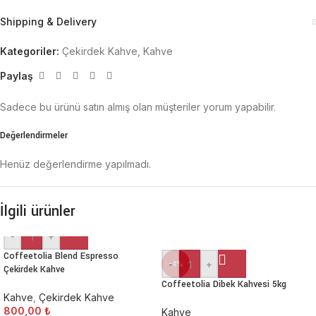
Shipping & Delivery
Kategoriler:
Çekirdek Kahve
,
Kahve
Paylaş
Sadece bu ürünü satın almış olan müşteriler yorum yapabilir.
Değerlendirmeler
Henüz değerlendirme yapılmadı.
İlgili ürünler
-
+
Coffeetolia Blend Espresso
-
+
-4%
Çekirdek Kahve
Coffeetolia Dibek Kahvesi 5kg
Kahve
,
Çekirdek Kahve
800,00
₺
Kahve