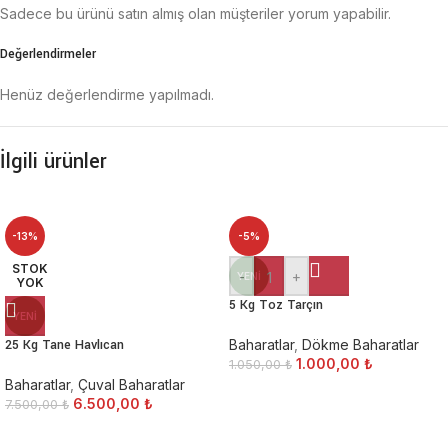
Sadece bu ürünü satın almış olan müşteriler yorum yapabilir.
Değerlendirmeler
Henüz değerlendirme yapılmadı.
İlgili ürünler
-13%
-5%
STOK
-
+
YENI
YOK
5 Kg Toz Tarçın
YENI
25 Kg Tane Havlıcan
Baharatlar
,
Dökme Baharatlar
1.000,00
₺
1.050,00
₺
Baharatlar
,
Çuval Baharatlar
6.500,00
₺
7.500,00
₺