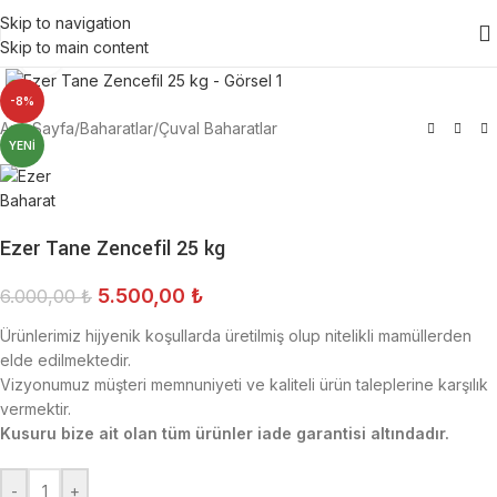
Skip to navigation
Skip to main content
Click to enlarge
-8%
Ana Sayfa
/
Baharatlar
/
Çuval Baharatlar
YENI
Ezer Tane Zencefil 25 kg
5.500,00
₺
6.000,00
₺
Ürünlerimiz hijyenik koşullarda üretilmiş olup nitelikli mamüllerden
elde edilmektedir.
Vizyonumuz müşteri memnuniyeti ve kaliteli ürün taleplerine karşılık
vermektir.
Kusuru bize ait olan tüm ürünler iade garantisi altındadır.
-
+