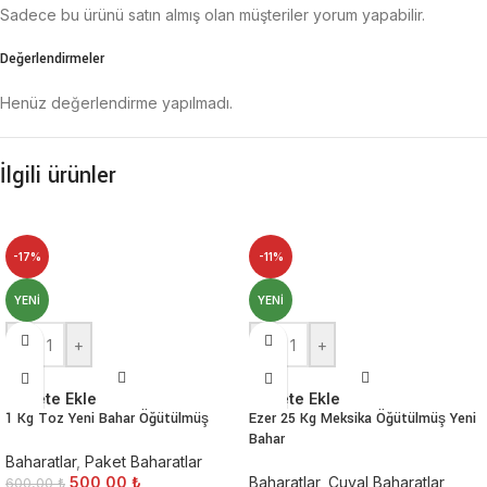
Sadece bu ürünü satın almış olan müşteriler yorum yapabilir.
Değerlendirmeler
Henüz değerlendirme yapılmadı.
İlgili ürünler
-17%
-11%
YENI
YENI
-
+
-
+
Sepete Ekle
Sepete Ekle
1 Kg Toz Yeni Bahar Öğütülmüş
Ezer 25 Kg Meksika Öğütülmüş Yeni
Bahar
Baharatlar
,
Paket Baharatlar
500,00
₺
Baharatlar
,
Çuval Baharatlar
600,00
₺