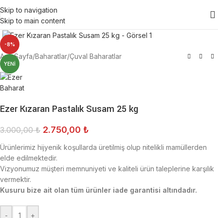
Skip to navigation
Skip to main content
Click to enlarge
-8%
Ana Sayfa
/
Baharatlar
/
Çuval Baharatlar
YENI
Ezer Kızaran Pastalık Susam 25 kg
2.750,00
₺
3.000,00
₺
Ürünlerimiz hijyenik koşullarda üretilmiş olup nitelikli mamüllerden
elde edilmektedir.
Vizyonumuz müşteri memnuniyeti ve kaliteli ürün taleplerine karşılık
vermektir.
Kusuru bize ait olan tüm ürünler iade garantisi altındadır.
-
+