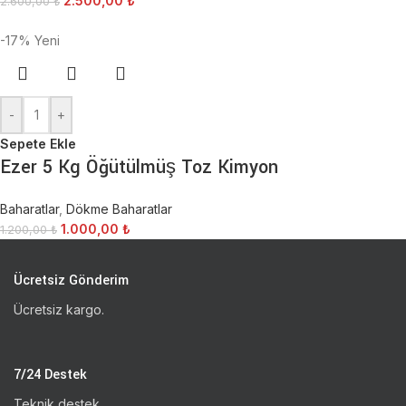
2.500,00
₺
2.600,00
₺
-17%
Yeni
-
+
Sepete Ekle
Ezer 5 Kg Öğütülmüş Toz Kimyon
Baharatlar
,
Dökme Baharatlar
1.000,00
₺
1.200,00
₺
Ücretsiz Gönderim
Ücretsiz kargo.
7/24 Destek
Teknik destek.