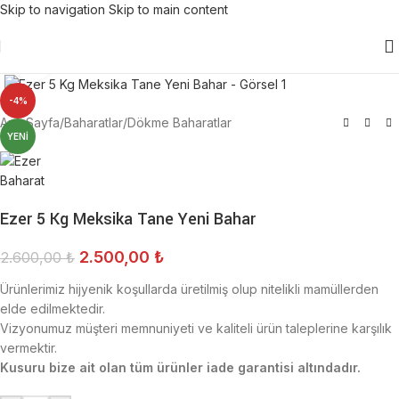
Skip to navigation
Skip to main content
Click to enlarge
-4%
Ana Sayfa
/
Baharatlar
/
Dökme Baharatlar
YENI
Ezer 5 Kg Meksika Tane Yeni Bahar
2.500,00
₺
2.600,00
₺
Ürünlerimiz hijyenik koşullarda üretilmiş olup nitelikli mamüllerden
elde edilmektedir.
Vizyonumuz müşteri memnuniyeti ve kaliteli ürün taleplerine karşılık
vermektir.
Kusuru bize ait olan tüm ürünler iade garantisi altındadır.