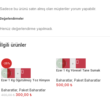
Sadece bu ürünü satın almış olan müşteriler yorum yapabilir.
Değerlendirmeler
Henüz değerlendirme yapılmadı.
İlgili ürünler
-
+
-25%
YENI
Ezer 1 Kg Yöresel Tane Sumak
-
+
YENI
Ezer 1 Kg Öğütülmüş Toz Kimyon
Baharatlar
,
Paket Baharatlar
500,00
₺
Baharatlar
,
Paket Baharatlar
300,00
₺
400,00
₺